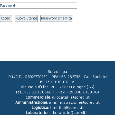
Password
Soredi spa
P.I./C.F. : 06921770159 - REA : BS-282752 - Cap. Sociale:
€ 1.750.000,00 i.v.
Via Isola d'Elba, 20 - 25033 Cologne (BS)
Tel.: +39 030 7056611 - Fax: +39 030 7050064
Commerciale
: d.locatelli@soredi.it
Amministrazione
: amministrazione@soredi.it
Logistica
: f.millini@soredi.it
Laboratorio
: laboratorio@soredi.it